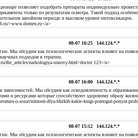
ционаре позволяет подобрать препараты индивидуально провест
икаменты только по результатам осмотра. Такой подход особен
лительном запойном периоде и высоком уровне интоксикации.
ke6.ru/>www.domen.ru</a>
08-07 16:25 144.124.*.*
огии. Мы обсудим как психологические аспекты влияют на появл
научных подходов в терапии.
u/the_articles/narkologiya-osnovy.html>doctor 123</a>
08-07 16:00 144.124.*.*
и зависимостей. Мы обсудим как осведомленность и образовани
тами и ресурсами которые способствуют здоровому образу жизни
/literatura-o-sozavisimosti-dlya-blizkih-kakie-knigi-pomogut-ponyat-
08-07 15:12 144.124.*.*
огии. Мы обсудим как психологические аспекты влияют на появл