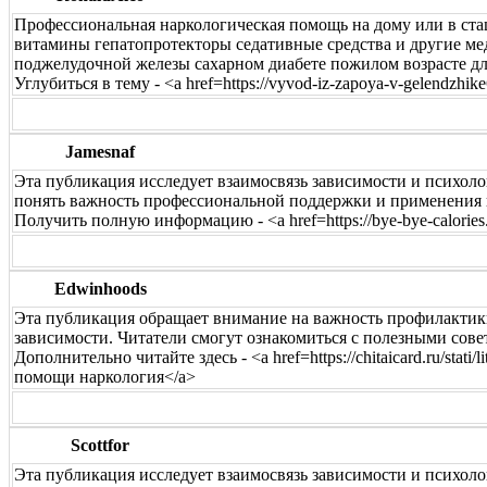
Профессиональная наркологическая помощь на дому или в ста
витамины гепатопротекторы седативные средства и другие мед
поджелудочной железы сахарном диабете пожилом возрасте д
Углубиться в тему - <a href=https://vyvod-iz-zapoya-v-gelendzhi
Jamesnaf
Эта публикация исследует взаимосвязь зависимости и психол
понять важность профессиональной поддержки и применения 
Получить полную информацию - <a href=https://bye-bye-calories.r
Edwinhoods
Эта публикация обращает внимание на важность профилактик
зависимости. Читатели смогут ознакомиться с полезными сове
Дополнительно читайте здесь - <a href=https://chitaicard.ru/stati
помощи наркология</a>
Scottfor
Эта публикация исследует взаимосвязь зависимости и психол