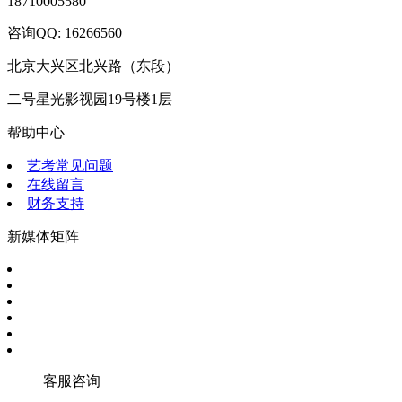
18710005580
咨询QQ: 16266560
北京大兴区北兴路（东段）
二号星光影视园19号楼1层
帮助中心
艺考常见问题
在线留言
财务支持
新媒体矩阵
客服咨询