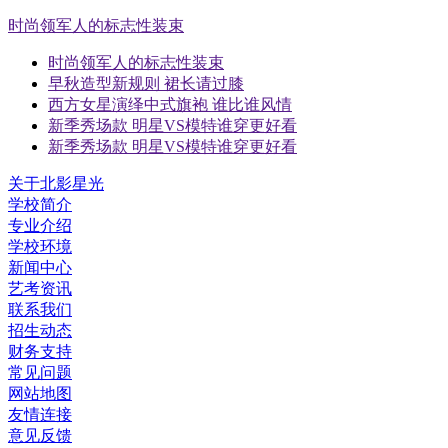
时尚领军人的标志性装束
时尚领军人的标志性装束
早秋造型新规则 裙长请过膝
西方女星演绎中式旗袍 谁比谁风情
新季秀场款 明星VS模特谁穿更好看
新季秀场款 明星VS模特谁穿更好看
关于北影星光
学校简介
专业介绍
学校环境
新闻中心
艺考资讯
联系我们
招生动态
财务支持
常见问题
网站地图
友情连接
意见反馈