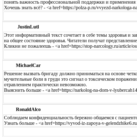
понять важность профессиональной поддержки и применения 
Хочешь знать всё? - <a href=https://polza-p.ru/vvyezd-narkologa-
JustinLutl
Этот информативный текст сочетает в себе темы здоровья и з
на общее состояние здоровья. Читатели получат представление
Кликни не пожалеешь - <a href=https://stop-narcology.ru/article/
MichaelCar
Решение вызвать бригаду должно приниматься на основе четко
мучительные боли в груди это сигнал о токсическом поражен
отравлением практически невозможно.
Выяснить больше - <a href=https://narkolog-na-dom-v-lyubercah
RonaldAlco
Соблюдаем конфиденциальность бережно общаемся с пациенто
Узнать больше - <a href=https://vyvod-iz-zapoya-v-gelendzhike6