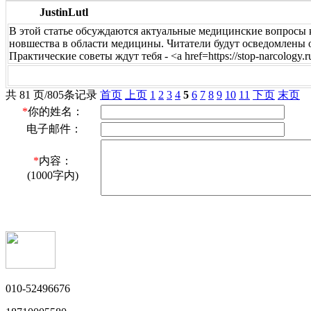
JustinLutl
В этой статье обсуждаются актуальные медицинские вопросы
новшества в области медицины. Читатели будут осведомлены о
Практические советы ждут тебя - <a href=https://stop-narcology.
共 81 页/805条记录
首页
上页
1
2
3
4
5
6
7
8
9
10
11
下页
末页
*
你的姓名：
电子邮件：
*
内容：
(1000字内)
010-52496676