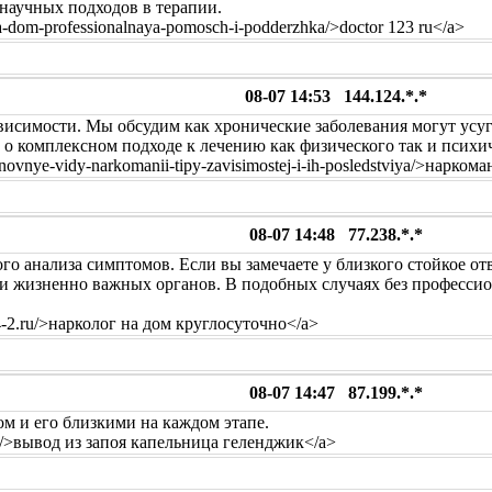
научных подходов в терапии.
na-dom-professionalnaya-pomosch-i-podderzhka/>doctor 123 ru</a>
08-07 14:53 144.124.*.*
ависимости. Мы обсудим как хронические заболевания могут усу
 о комплексном подходе к лечению как физического так и психич
osnovnye-vidy-narkomanii-tipy-zavisimostej-i-ih-posledstviya/>нарко
08-07 14:48 77.238.*.*
го анализа симптомов. Если вы замечаете у близкого стойкое о
ии жизненно важных органов. В подобных случаях без професси
14-2.ru/>нарколог на дом круглосуточно</a>
08-07 14:47 87.199.*.*
м и его близкими на каждом этапе.
.ru/>вывод из запоя капельница геленджик</a>