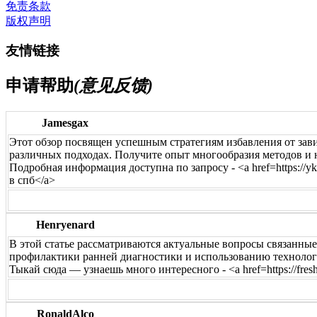
免责条款
版权声明
友情链接
申请帮助
(意见反馈)
Jamesgax
Этот обзор посвящен успешным стратегиям избавления от за
различных подходах. Получите опыт многообразия методов и 
Подробная информация доступна по запросу - <a href=https://yk-re
в спб</a>
Henryenard
В этой статье рассматриваются актуальные вопросы связанны
профилактики ранней диагностики и использованию технологи
Тыкай сюда — узнаешь много интересного - <a href=https://fres
RonaldAlco