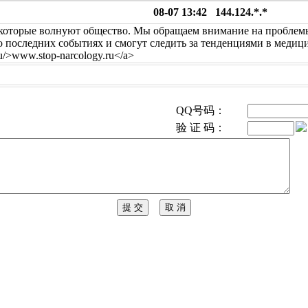
08-07 13:42 144.124.*.*
 которые волнуют общество. Мы обращаем внимание на проблемы
 последних событиях и смогут следить за тенденциями в медиц
ru/>www.stop-narcology.ru</a>
QQ号码：
验 证 码：