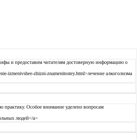
 мифы и предоставим читателям достоверную информацию о
henie-izmenivshee-zhizni-znamenitostey.html>лечение алкоголизма
ую практику. Особое внимание уделено вопросам
обольных людей</a>