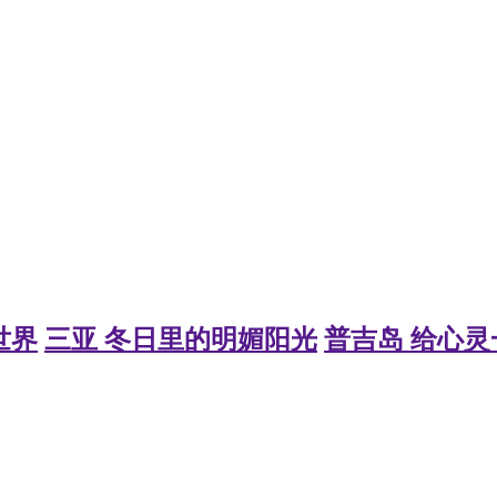
世界
三亚 冬日里的明媚阳光
普吉岛 给心