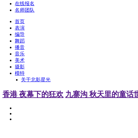
在线报名
名师团队
首页
表演
编导
舞蹈
播音
音乐
美术
摄影
模特
关于北影星光
香港 夜幕下的狂欢
九寨沟 秋天里的童话