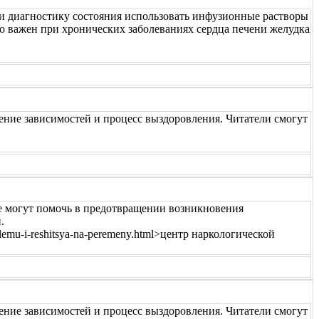
и диагностику состояния использовать инфузионные растворы
но важен при хронических заболеваниях сердца печени желудка
ение зависимостей и процесс выздоровления. Читатели смогут
е могут помочь в предотвращении возникновения
.
problemu-i-reshitsya-na-peremeny.html>центр наркологической
ение зависимостей и процесс выздоровления. Читатели смогут